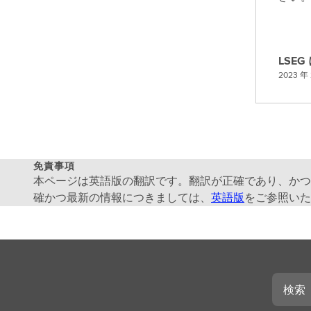
LSE
L
2023 年 
S
E
G
に
問
免責事項
い
本ページは英語版の翻訳です。翻訳が正確であり、かつ
合
確かつ最新の情報につきましては、
英語版
をご参照いた
わ
せ
る
検
索