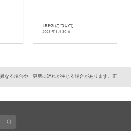
LSEG について
L
2023 年 1 月 30 日
S
E
G
に
つ
い
異なる場合や、更新に遅れが生じる場合があります。正
て