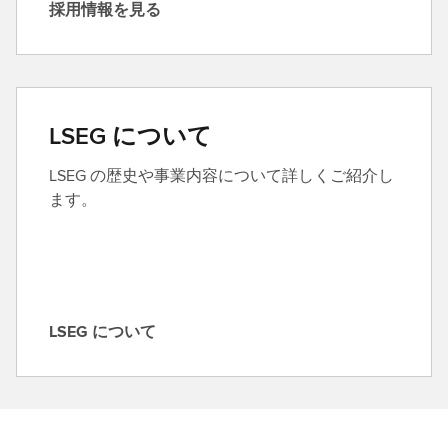
採用情報を見る
採
用
情
報
を
LSEG について
見
る
LSEG の歴史や事業内容について詳しくご紹介し
ます。
LSEG について
L
S
E
G
に