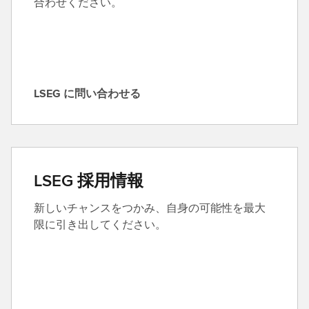
合わせください。
LSEG に問い合わせる
L
S
E
G
に
LSEG 採用情報
問
い
新しいチャンスをつかみ、自身の可能性を最大
合
限に引き出してください。
わ
せ
る