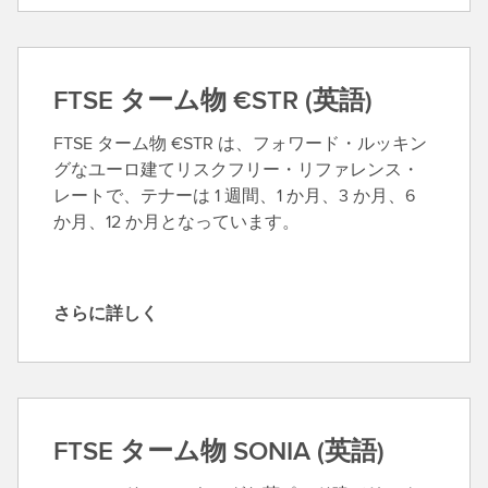
ら
に
詳
し
FTSE ターム物 €STR (英語)
く
FTSE ターム物 €STR は、フォワード・ルッキン
グなユーロ建てリスクフリー・リファレンス・
レートで、テナーは 1 週間、1 か月、3 か月、6
か月、12 か月となっています。
さらに詳しく
さ
ら
に
詳
し
FTSE ターム物 SONIA (英語)
く