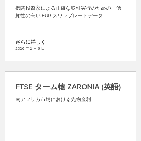
機関投資家による正確な取引実行のための、信
頼性の高い EUR スワップレートデータ
さらに詳しく
さ
2026 年 2 月 6 日
ら
に
詳
し
く
FTSE ターム物 ZARONIA (英語)
南アフリカ市場における先物金利