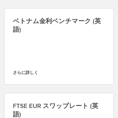
に
詳
し
ベトナム金利ベンチマーク (英
く
語)
さらに詳しく
さ
ら
に
詳
し
FTSE EUR スワップレート (英
く
語)