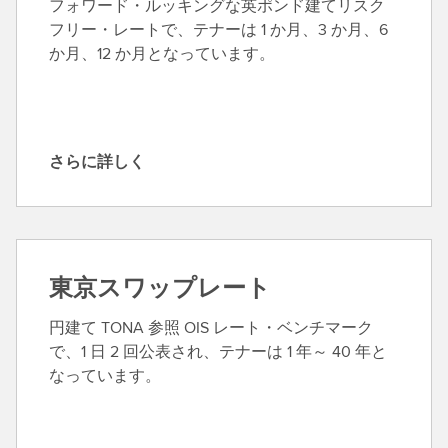
フォワード・ルッキングな英ポンド建てリスク
フリー・レートで、テナーは 1 か月、3 か月、6
か月、12 か月となっています。
さらに詳しく
さ
ら
に
詳
し
東京スワップレート
く
円建て TONA 参照 OIS レート・ベンチマーク
で、1 日 2 回公表され、テナーは 1 年～ 40 年と
なっています。