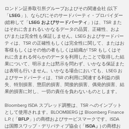
ロンドン証券取引所グループおよびその関連会社 (以下
「
LSEG
」)、ならびにそのサードパーティ・プロバイダー
(総称して「
LSEG およびサードパーティ
」) は、TSR また
はそれに含まれるいかなるデータの品質、正確性、およ
び/または完全性も保証しません。LSEG およびサードパー
ティは、TSR の正確性もしくは完全性に関して、またはお
客様もしくはその他の者もしくは組織が TSR もしくはそ
れに含まれる何らかのデータを利用したことで取得した結
果について、明示または黙示を問わず、いかなる保証また
は表明も行いません。いかなる場合においても、LSEG お
よびサードパーティは、TSR の利用に関連する利益の損
失、特別損害、懲罰的損害、間接的損害、偶発的損害、結
果的損害に対し、一切の責任を負わないものとします。
Bloomberg ISDA スプレッド調整は、TSR へのインプット
として使用されます。BLOOMBERG は Bloomberg Finance
L.P. (「
BFLP
」) の商標およびサービスマークです。ISDA
は国際スワップ・デリバティブ協会 (「
ISDA」
) の商標お