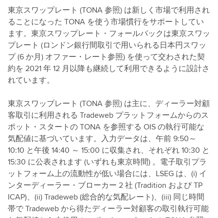
東京スワップレート (TONA 参照) は新しく市場で利用され
ることになった TONA を使う市場慣行をサポートしてい
ます。東京スワップレート・フォールバックは東京スワッ
プレート (ロンドン銀行間取引で用いられる日本円スワッ
プ (6 か月) オファー・レート参照) を使って交わされた契
約を 2021 年 12 月以降も継続して利用できるように設計さ
れています。
東京スワップレート (TONA 参照) は主に、ディーラー対顧
客取引に利用される Tradeweb プラットフォームからのス
ポット・スタートの TONA を参照する OIS の執行可能な
気配値に基づいています。入力データは、午前 9:50～
10:10 と午後 14:40 ～ 15:00 に収集され、それぞれ 10:30 と
15:30 に公表されます (いずれも東京時間) 。電子取引プラ
ットフォーム上の流動性が低い場合には、LSEG は、(i) イ
ンターディーラー・ブローカー 2 社 (Tradition および TP
ICAP)、(ii) Tradeweb (総合的な気配レート)、(iii) 同じ時間
帯で Tradeweb から得たディーラー対顧客の取引執行可能