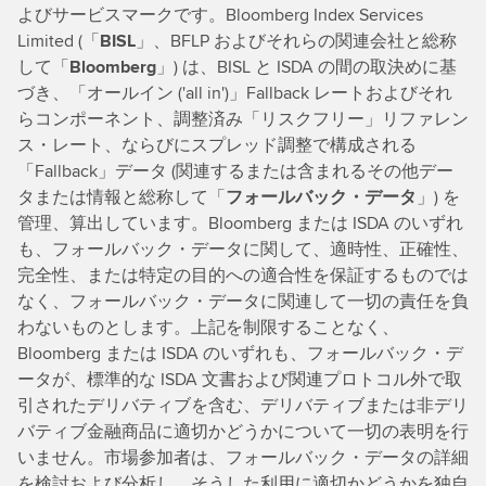
よびサービスマークです。Bloomberg Index Services
Limited (「
BISL
」、BFLP およびそれらの関連会社と総称
して「
Bloomberg
」) は、BISL と ISDA の間の取決めに基
づき、「オールイン ('all in')」Fallback レートおよびそれ
らコンポーネント、調整済み「リスクフリー」リファレン
ス・レート、ならびにスプレッド調整で構成される
「Fallback」データ (関連するまたは含まれるその他デー
タまたは情報と総称して「
フォールバック・データ
」) を
管理、算出しています。Bloomberg または ISDA のいずれ
も、フォールバック・データに関して、適時性、正確性、
完全性、または特定の目的への適合性を保証するものでは
なく、フォールバック・データに関連して一切の責任を負
わないものとします。上記を制限することなく、
Bloomberg または ISDA のいずれも、フォールバック・デ
ータが、標準的な ISDA 文書および関連プロトコル外で取
引されたデリバティブを含む、デリバティブまたは非デリ
バティブ金融商品に適切かどうかについて一切の表明を行
いません。市場参加者は、フォールバック・データの詳細
を検討および分析し、そうした利用に適切かどうかを独自