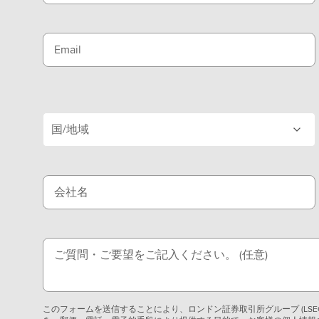
見
る
(
Email
英
語
)
国/地域
会社名
ご質問・ご要望をご記入ください。
(任意)
このフォームを送信することにより、ロンドン証券取引所グループ (LS