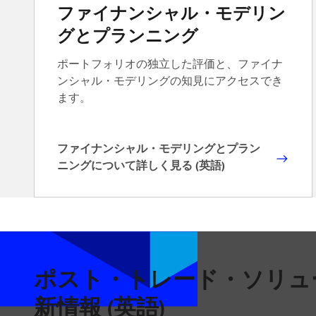
ス
ファイナンシャル・モデリン
ク
グとプランニング
管
理
ポートフォリオの独立した評価と、ファイナ
と
ンシャル・モデリングの知見にアクセスでき
検
ます。
証
に
つ
ファイナンシャル・モデリングとプラン
い
フ
ニングについて詳しく見る (英語)
て
ァ
詳
イ
し
ナ
く
ン
見
シ
る
ャ
ポスト・トレード・ソリュ
(
ル
英
新情報 (英語)
・
語