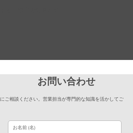
ス
(
ク
する、独自の知見と分
英
・
語
エ
)
ン
ジ
ン
に
つ
い
て
お問い合わせ
詳
し
く
にご相談ください。営業担当が専門的な知識を活かしてご
見
る
お名前 (名)