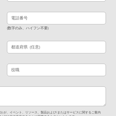
電話番号
(数字のみ、ハイフン不要)
都道府県
(任意)
役職
EG) が、イベント、リソース、製品および/またはサービスに関するご案内