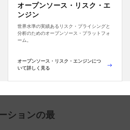
デ
オープンソース・リスク・エ
ル
ンジン
開
発
世界水準の実績あるリスク・プライシングと
と
分析のためのオープンソース・プラットフォ
リ
ーム。
ス
ク
分
オープンソース・リスク・エンジンにつ
析
オ
いて詳しく見る
に
ー
つ
プ
い
ン
て
ソ
詳
ー
し
ス
ーションの最
く
・
見
リ
る