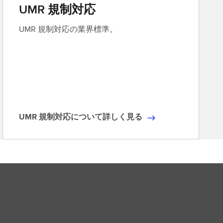
シ
UMR 規制対応
ョ
UMR 規制対応の業界標準。
ン
に
つ
い
て
詳
し
く
UMR 規制対応について詳しく見る
U
見
M
る
R
(
規
英
制
語
対
)
応
に
つ