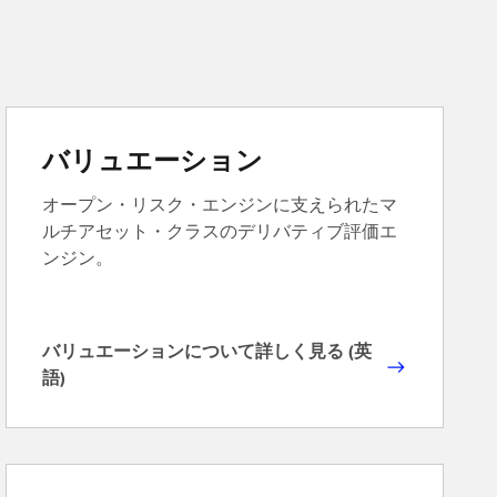
バリュエーション
オープン・リスク・エンジンに支えられたマ
ルチアセット・クラスのデリバティブ評価エ
ンジン。
バリュエーションについて詳しく見る (英
バ
語)
リ
ュ
エ
ー