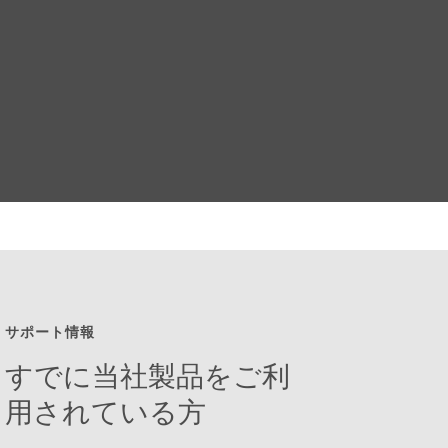
い
て
詳
し
く
見
る
サポート情報
すでに当社製品をご利
用されている方