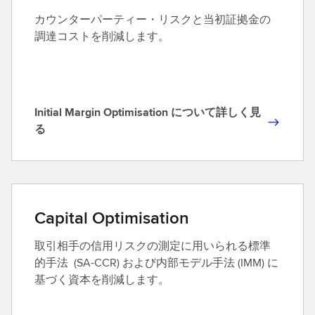
カウンターパーティー・リスクと当初証拠金の
調達コストを削減します。
Initial Margin Optimisation について詳しく見
I
る
n
i
t
i
a
Capital Optimisation
l
取引相手の信用リスクの測定に用いられる標準
M
的手法 (SA-CCR) および内部モデル手法 (IMM) に
a
基づく資本を削減します。
r
g
i