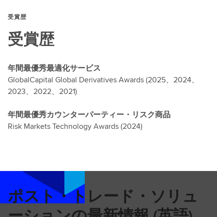
i
し
l
o
く
受賞歴
o
n
見
a
受賞歴
に
る
d
つ
い
年間最優秀最適化サービス
て
GlobalCapital Global Derivatives Awards (2025、2024、
詳
2023、2022、2021)
し
く
年間最優秀カウンターパーティー・リスク商品
見
Risk Markets Technology Awards (2024)
る
ポスト・トレード・ソリュ
ーションの最新情報 (英語)