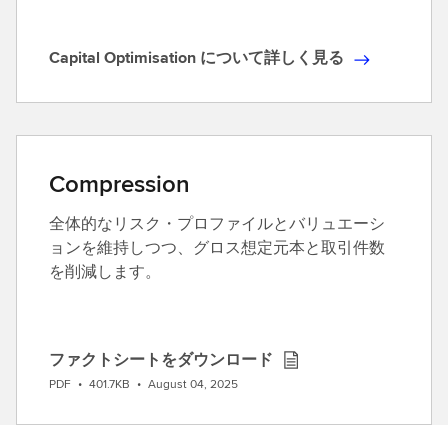
n
O
Capital Optimisation について詳しく見る
C
p
a
t
p
i
i
m
t
i
Compression
a
s
l
a
全体的なリスク・プロファイルとバリュエーシ
O
t
ョンを維持しつつ、グロス想定元本と取引件数
p
i
を削減します。
t
o
i
n
m
に
i
つ
ファクトシートをダウンロード
D
s
い
PDF
•
401.7KB
•
August 04, 2025
o
a
て
w
t
詳
n