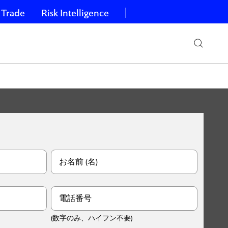
 Trade
Risk Intelligence
お名前 (名)
電話番号
(数字のみ、ハイフン不要)