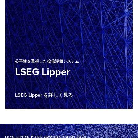
公平性を重視した投信評価システム
LSEG Lipper
LSEG Lipper を詳しく見る
L
S
E
G
L
i
LSEG LIPPER FUND AWARDS JAPAN 2024