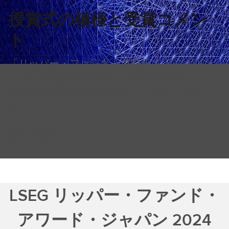
p
授賞式の模様と受賞コメン
p
e
ト
r
を
「リッパー・ファンド・アワード・ジャパン
詳
2024」の授賞式の模様と会社賞を受賞された
し
運用会社の代表者様のコメントをまとめまし
く
た。
見
る
動画を視聴する
LSEG リッパー・ファンド・
アワード・ジャパン 2024