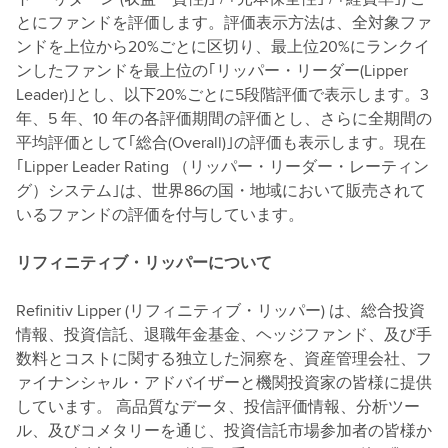
とにファンドを評価します。評価表示方法は、全対象ファ
ンドを上位から20%ごとに区切り、最上位20%にランクイ
ンしたファンドを最上位の｢リッパー・リーダー(Lipper
Leader)｣とし、以下20%ごとに5段階評価で表示します。3
年、5 年、10 年の各評価期間の評価とし、さらに全期間の
平均評価として｢総合(Overall)｣の評価も表示します。現在
｢Lipper Leader Rating （リッパー・リーダー・レーティン
グ）システム｣は、世界86の国・地域において販売されて
いるファンドの評価を付与しています。
リフィニティブ・リッパーについて
Refinitiv Lipper (リフィニティブ・リッパー) は、総合投資
情報、投資信託、退職年金基金、ヘッジファンド、及び手
数料とコストに関する独立した洞察を、資産管理会社、フ
ァイナンシャル・アドバイザーと機関投資家の皆様に提供
しています。 高品質なデータ、投信評価情報、分析ツー
ル、及びコメタリーを通じ、投資信託市場参加者の皆様か