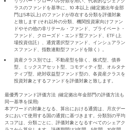
リッパー・グローバル分類を用い、代表的なシェアク
ラスのファンドを基準に、10 本以上 (確定拠出年金部
門は5本以上) のファンドが存在する分類を評価対象
と致します (それ以外の分類、機関投資家向けファン
ドやその他の非リテール・ファンド、プライベート・
ファンド、クローズド・エンド型ファンド、ETF (上
場投資信託）、通貨選択型ファンド、インシュアラン
スファンド、指数連動型ファンドを除く）。
資産クラス別では、不動産型を除く、株式型、債券
型、ミックスアセット型、コモディティ型、オルタナ
ティブ型、絶対収益型ファンド型の、各資産クラスを
投資対象とするファンドを評価対象と致します。
最優秀ファンド評価方法 (確定拠出年金部門の評価方法も
同一基準を採用)
本アワードの対象となる、算出における通貨は、月次デー
タにおいて使用する国の通貨に基づきます。分類別の平均
スコアは、分類ごとに、評価対象となるすべてのシェアク
ラスから算出します。評価期間は3年間、5年間、10年間