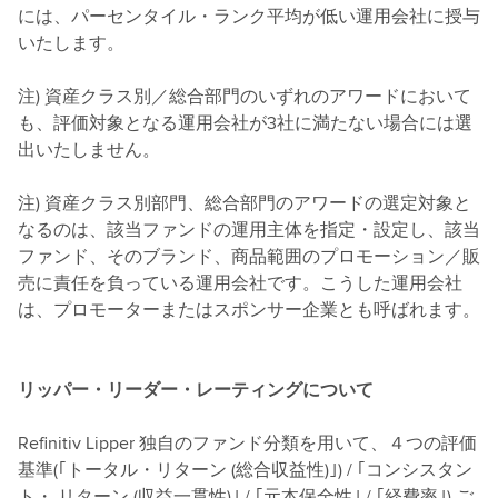
には、パーセンタイル・ランク平均が低い運用会社に授与
いたします。
注) 資産クラス別／総合部門のいずれのアワードにおいて
も、評価対象となる運用会社が3社に満たない場合には選
出いたしません。
注) 資産クラス別部門、総合部門のアワードの選定対象と
なるのは、該当ファンドの運用主体を指定・設定し、該当
ファンド、そのブランド、商品範囲のプロモーション／販
売に責任を負っている運用会社です。こうした運用会社
は、プロモーターまたはスポンサー企業とも呼ばれます。
リッパー・リーダー・レーティングについて
Refinitiv Lipper 独自のファンド分類を用いて、４つの評価
基準(｢トータル・リターン (総合収益性)｣) / ｢コンシスタン
ト・ リターン (収益一貫性)｣ / ｢元本保全性｣ / ｢経費率｣) ご