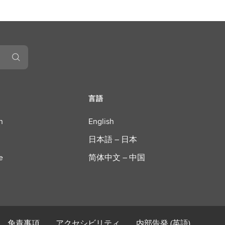
言語
n
English
日本語 – 日本
e
简体中文 – 中国
免責事項
アクセシビリティ
内部告発 (英語)