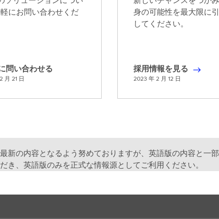
G のソリューションについ
新しいチャンスをつか
気軽にお問い合わせくだ
身の可能性を最大限に
。
してください。
G に問い合わせる
採用情報を見る
採
2 月 21 日
2023 年 2 月 12 日
用
情
報
を
見
る
最新の内容となるよう努めておりますが、英語版の内容と一部
だき、英語版のみを正式な情報源としてご利用ください。