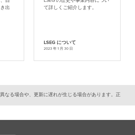
み、自
LSEG の歴史や事業内容につい
引き出
て詳しくご紹介します。
LSEG について
L
2023 年 1 月 30 日
S
E
G
に
つ
い
異なる場合や、更新に遅れが生じる場合があります。正
て