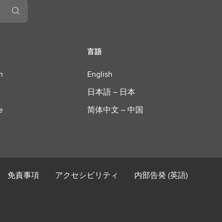
言語
n
English
日本語 – 日本
e
简体中文 – 中国
免責事項
アクセシビリティ
内部告発 (英語)