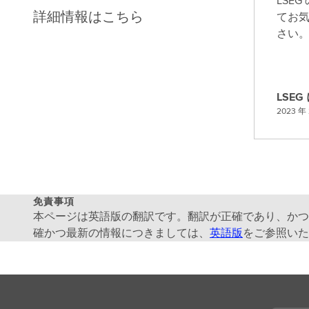
LSE
詳細情報はこちら
てお
さい
LSE
L
2023 年 
S
E
G
に
問
免責事項
い
本ページは英語版の翻訳です。翻訳が正確であり、かつ
合
確かつ最新の情報につきましては、
英語版
をご参照いた
わ
せ
る