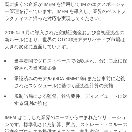
既に多くの企業が IMEM を活用して IM のエクスポージャ
ー管理を行っています。IMEM を導入し、業界のベストプ
ラクティスに沿った対応を実現してください。
2016 年 9 月に導入された変動証拠金および当初証拠金の
新ルールにより、世界の OTC 非清算デリバティブ市場は
大きな変化に直面しています。
当事者間でグロス・ベースで徴収され、分別口座に保
管される当初証拠金
承認済みのモデル (ISDA SIMM™ 等) または事前に定義
されたスケジュールに基づく証拠金計算の実施
規制当局による監督、報告要件、ディスピュートに対
する罰則の強化
IMEM はこうした業界のニーズから生まれたソリューショ
ンです。標準化された計算、照合、ストレート・スルーの
証拠金プロセスを提供することで、規制遵守、ディスピュ