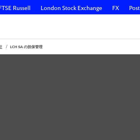
FTSE Russell
London Stock Exchange
FX
Post
理
LCH SA の担保管理
。