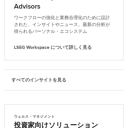
Advisors
ワークフローの強化と業務合理化のために設計
された、インサイトやニュース、最新の分析が
得られるパーソナル・エコシステム
LSEG Workspace について詳しく見る
L
S
E
G
W
すべてのインサイトを見る
o
r
k
s
p
ウェルス・マネジメント
a
投資家向けソリューション
c