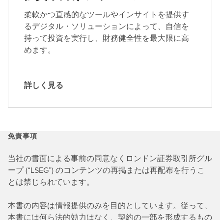
e
柔軟かつ直感的なツールやインサイトを提供す
に
るデジタル・ソリューションによって、自信を
つ
持って投資を実行し、財務健全性を最大限に高
い
めます。
て
詳
し
詳しく見る
く
詳
見
し
る
く
見
免責事項
る
当社の書面による事前の同意なくロンドン証券取引所グル
ープ (“LSEG”) のコンテンツの再掲または再配布を行うこ
とは禁じられています。
本書の内容は情報提供のみを目的としています。従って、
本書には何ら法的効力はなく、契約の一部を形成するもの