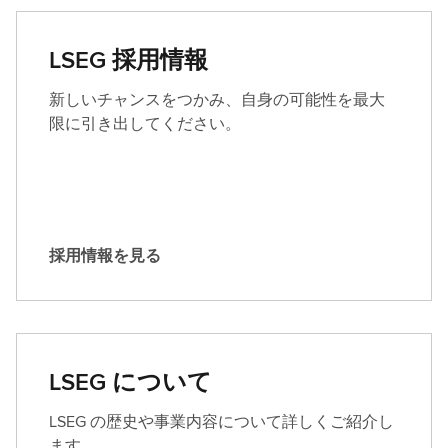
G
に
LSEG 採用情報
問
い
新しいチャンスをつかみ、自身の可能性を最大
合
限に引き出してください。
わ
せ
る
採用情報を見る
採
用
情
報
を
LSEG について
見
る
LSEG の歴史や事業内容について詳しくご紹介し
ます。