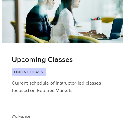
L
e
a
r
n
i
n
g
Upcoming Classes
ONLINE CLASS
Current schedule of instructor-led classes
focused on Equities Markets.
Workspace