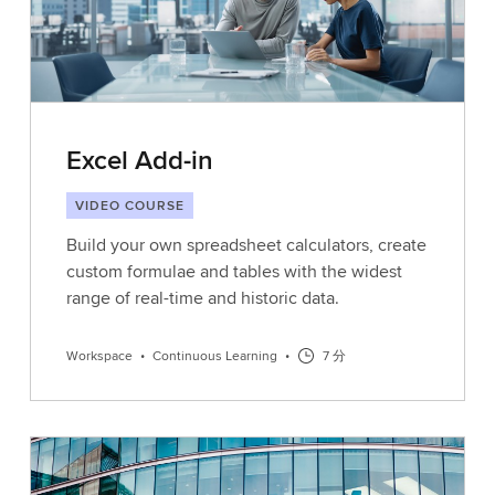
Excel Add-in
VIDEO COURSE
Build your own spreadsheet calculators, create
custom formulae and tables with the widest
range of real-time and historic data.
Workspace
•
Continuous Learning
•
7 分