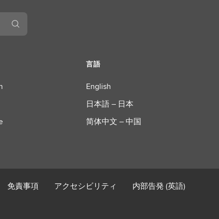
言語
n
English
日本語 – 日本
e
简体中文 – 中国
免責事項
アクセシビリティ
内部告発 (英語)