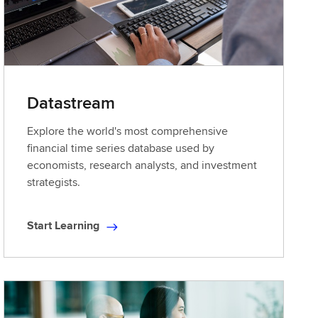
Datastream
Explore the world's most comprehensive
financial time series database used by
economists, research analysts, and investment
strategists.
Start Learning
S
t
a
r
t