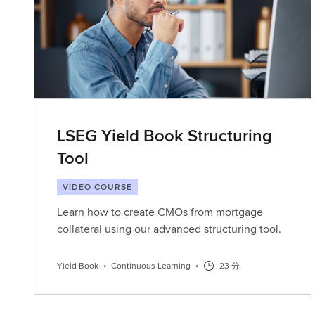
LSEG Yield Book Structuring
Tool
VIDEO COURSE
Learn how to create CMOs from mortgage
collateral using our advanced structuring tool.
Yield Book
•
Continuous Learning
•
23 分