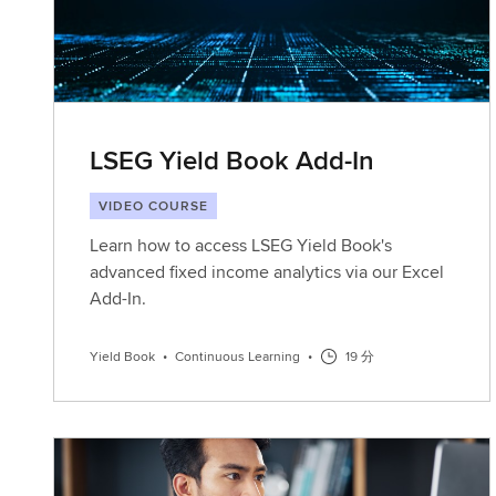
LSEG Yield Book Add-In
VIDEO COURSE
Learn how to access LSEG Yield Book's
advanced fixed income analytics via our Excel
Add-In.
Yield Book
•
Continuous Learning
•
19 分