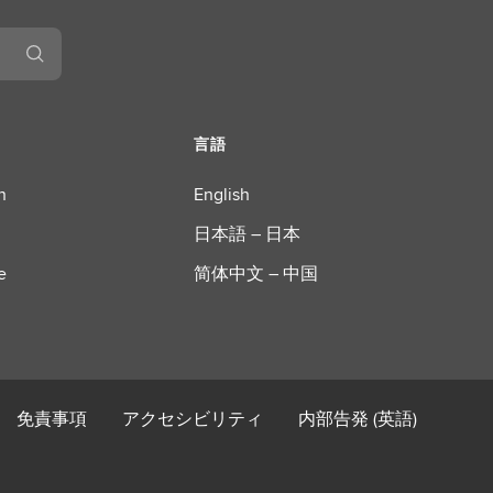
言語
n
English
日本語 – 日本
e
简体中文 – 中国
免責事項
アクセシビリティ
内部告発 (英語)