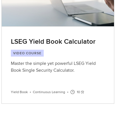
LSEG Yield Book Calculator
VIDEO COURSE
Master the simple yet powerful LSEG Yield
Book Single Security Calculator.
Yield Book
•
Continuous Learning
•
10 分