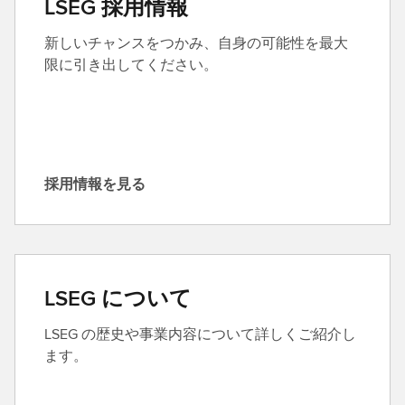
LSEG 採用情報
問
い
新しいチャンスをつかみ、自身の可能性を最大
合
限に引き出してください。
わ
せ
る
採用情報を見る
採
用
情
報
を
LSEG について
見
る
LSEG の歴史や事業内容について詳しくご紹介し
ます。