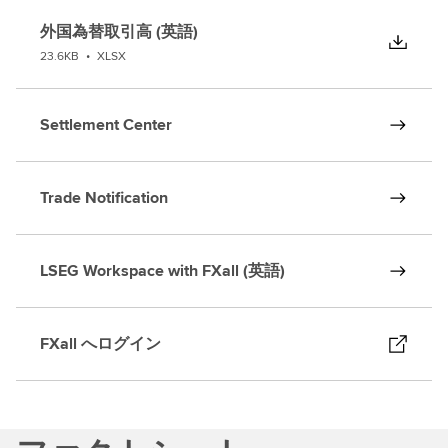
外国為替取引高 (英語)
23.6KB
•
XLSX
Settlement Center
Trade Notification
LSEG Workspace with FXall (英語)
FXall へログイン